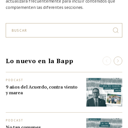
actualizará frecuentemente para incluir contenidos que
complementen las diferentes secciones.
Lo nuevo en la Bapp
PODCAST
VI
9 años del Acuerdo, contra viento
La
y marea
op
PODCAST
VI
No tan comunes
Es