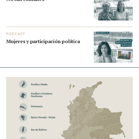
pr
co
PODCAST
VI
Mujeres y participación política
De
po
C