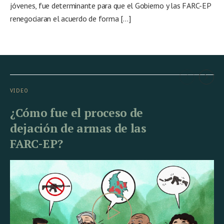
jóvenes, fue determinante para que el Gobierno y las FARC-EP
renegociaran el acuerdo de forma […]
VIDEO
VI
¿Cómo fue el proceso de
¿
dejación de armas de las
d
FARC-EP?