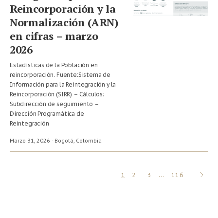
Reincorporación y la
Normalización (ARN)
en cifras – marzo
2026
Estadísticas de la Población en
reincorporación. Fuente:Sistema de
Información para la Reintegración y la
Reincorporación ​(SIRR) – Cálculos:
Subdirección de seguimiento –
Dirección Programática de
Reintegración​
Marzo 31, 2026 · Bogotá,
Colombia
SIGUI
1
2
3
…
116
»