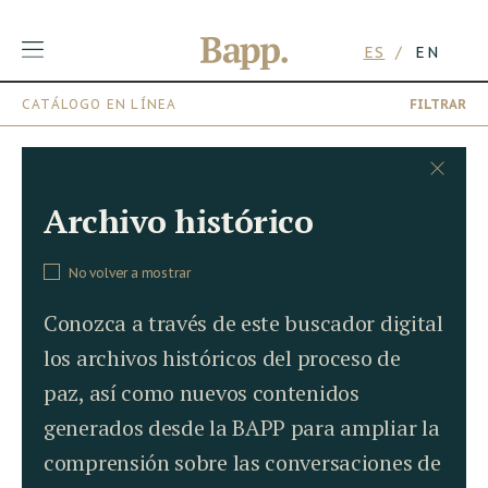
ES
EN
CATÁLOGO EN LÍNEA
FILTRAR
Skip
to
content
Archivo histórico
No volver a mostrar
Conozca a través de este buscador digital
los archivos históricos del proceso de
paz, así como nuevos contenidos
generados desde la BAPP para ampliar la
comprensión sobre las conversaciones de