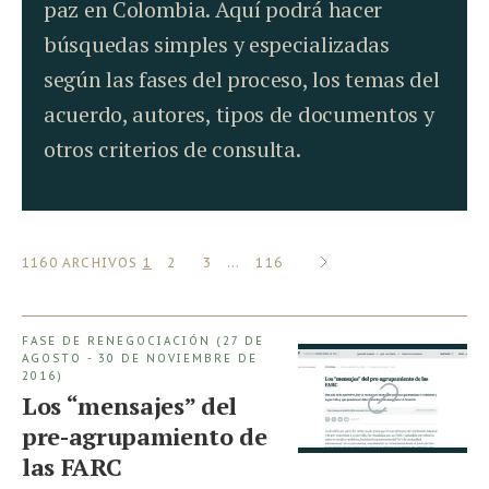
paz en Colombia. Aquí podrá hacer
búsquedas simples y especializadas
según las fases del proceso, los temas del
acuerdo, autores, tipos de documentos y
otros criterios de consulta.
SIGUIENTE
1160 ARCHIVOS
1
2
3
…
116
»
FASE DE RENEGOCIACIÓN (27 DE
AGOSTO - 30 DE NOVIEMBRE DE
2016)
Los “mensajes” del
pre-agrupamiento de
las FARC