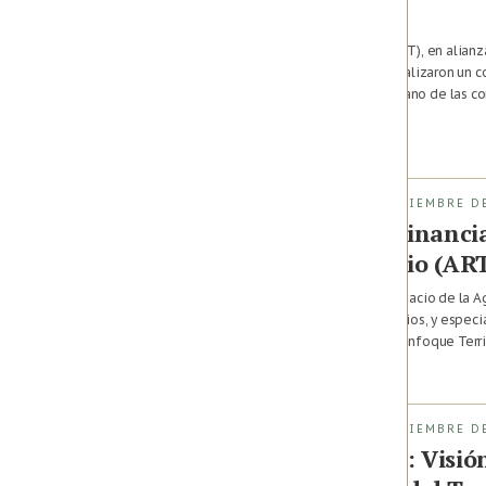
Territorio (ART)
La Agencia de Renovación del Territorio (ART), en alian
la Alimentación y la Agricultura (FAO), formalizaron un
Fondo Colombia en Paz que busca, de la mano de las com
para avanzar en la implementación de […]
2024 · Bogotá,
Colombia
FASE DE IMPLEMENTACIÓN (1 DE DICIEMBRE DE
Capítulo 5: Fuentes de financi
Renovación del Territorio (AR
Somos PDET: las voces del territorio, el espacio de la A
acercarnos a las comunidades, a los territorios, y espe
seis años los Programas de Desarrollo con Enfoque Terr
Julio 19, 2025 · Bogotá,
Colombia
FASE DE IMPLEMENTACIÓN (1 DE DICIEMBRE DE
Capítulo 2: Somos PDET: Visió