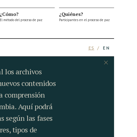
¿Cómo?
¿Quiénes?
El método del proceso de paz
Participantes en el proceso de paz
ES
EN
l los archivos
 nuevos contenidos
la comprensión
ombia. Aquí podrá
s según las fases
res, tipos de