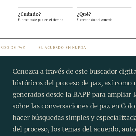
¿Cuándo?
¿Qué?
El proceso de paz en el tiempo
El contenido del Acuerdo
ERDO DE PAZ
EL ACUERDO EN
Conozca a través de este buscador digita
históricos del proceso de paz, así como
generados desde la BAPP para ampliar 
sobre las conversaciones de paz en Col
hacer búsquedas simples y especializada
del proceso, los temas del acuerdo, auto