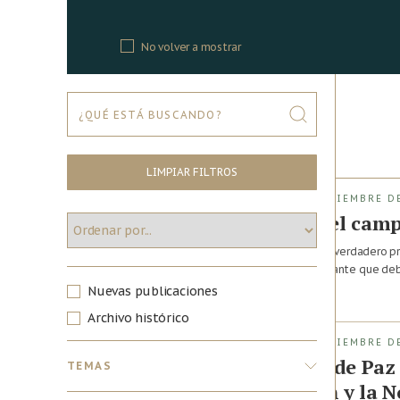
No volver a mostrar
680 ARCHIVOS
FASE DE IMPLEMENTACIÓN (1 DE DICIEMBRE DE
Posconflicto más allá del cam
Si nuestra intención es poner en marcha un verdadero pr
es hora que admitamos el lugar preponderante que debe
Nuevas publicaciones
Diciembre 7, 2016 · Bogotá,
Colombia
Archivo histórico
FASE DE IMPLEMENTACIÓN (1 DE DICIEMBRE DE
Construyendo Espacios de Paz 
TEMAS
para la Reincorporación y la 