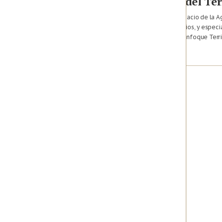
Agencia de Renovación del Ter
Somos PDET: las voces del territorio, el espacio de la A
acercarnos a las comunidades, a los territorios, y espe
seis años los Programas de Desarrollo con Enfoque Terr
Julio 19, 2025 · Bogotá,
Colombia