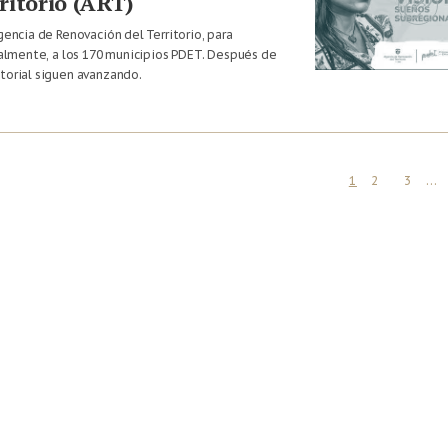
ritorio (ART)
gencia de Renovación del Territorio, para
cialmente, a los 170 municipios PDET. Después de
itorial siguen avanzando.
1
2
3
…