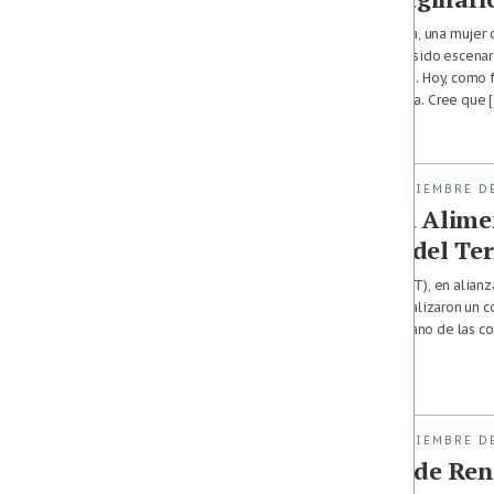
Este episodio relata la historia de Vitelvina, una muje
región, marcada por la estigmatización, ha sido escena
defendieron su territorio, algunos en armas. Hoy, como 
territorio y proteger la economía campesina. Cree que 
Agosto 4, 2025 · Sumapaz, Cundinamarca,
Colombia
FASE DE IMPLEMENTACIÓN (1 DE DICIEMBRE DE
El Derecho Humano a la Alim
Agencia de Renovación del Ter
La Agencia de Renovación del Territorio (ART), en alian
la Alimentación y la Agricultura (FAO), formalizaron un
Fondo Colombia en Paz que busca, de la mano de las com
para avanzar en la implementación de […]
2024 · Bogotá,
Colombia
FASE DE IMPLEMENTACIÓN (1 DE DICIEMBRE DE
Agroecología – Agencia de Ren