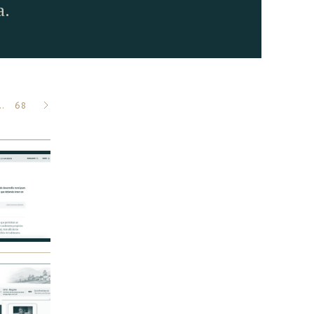
a.
SIGUIENTE
…
68
»