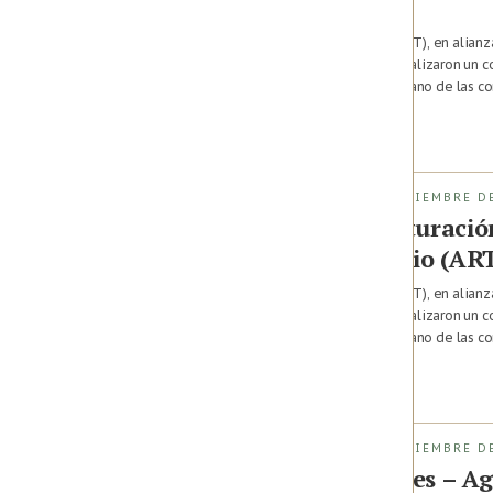
(ART)
La Agencia de Renovación del Territorio (ART), en alian
la Alimentación y la Agricultura (FAO), formalizaron un
Fondo Colombia en Paz que busca, de la mano de las com
para avanzar en la implementación de […]
2024 · Bogotá,
Colombia
FASE DE IMPLEMENTACIÓN (1 DE DICIEMBRE DE
Plan Maestro de Estructuració
Renovación del Territorio (AR
La Agencia de Renovación del Territorio (ART), en alian
la Alimentación y la Agricultura (FAO), formalizaron un
Fondo Colombia en Paz que busca, de la mano de las com
para avanzar en la implementación de […]
2024 · Bogotá,
Colombia
FASE DE IMPLEMENTACIÓN (1 DE DICIEMBRE DE
Compras Públicas Locales – Ag