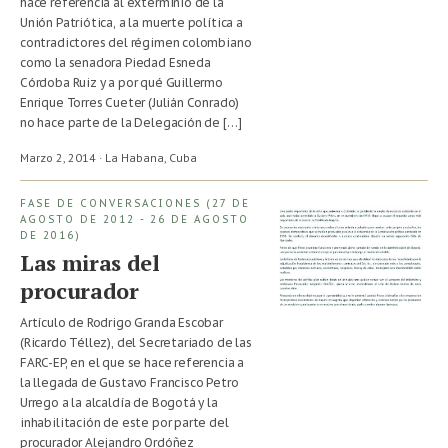
hace referencia al exterminio de la
Unión Patriótica, a la muerte política a
contradictores del régimen colombiano
como la senadora Piedad Esneda
Córdoba Ruiz y a por qué Guillermo
Enrique Torres Cueter (Julián Conrado)
no hace parte de la Delegación de […]
Marzo 2, 2014 · La Habana,
Cuba
FASE DE CONVERSACIONES (27 DE
AGOSTO DE 2012 - 26 DE AGOSTO
DE 2016)
Las miras del
procurador
Artículo de Rodrigo Granda Escobar
(Ricardo Téllez), del Secretariado de las
FARC-EP, en el que se hace referencia a
la llegada de Gustavo Francisco Petro
Urrego a la alcaldía de Bogotá y la
inhabilitación de este por parte del
procurador Alejandro Ordóñez