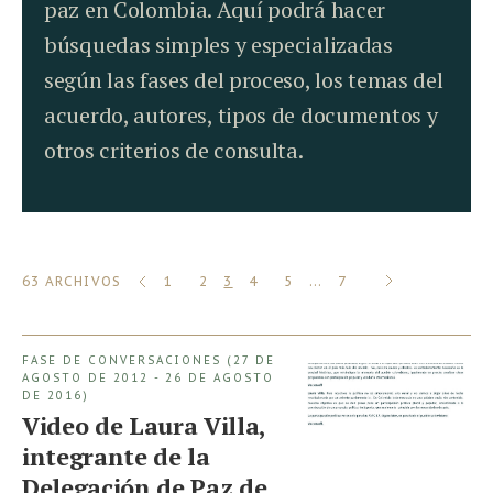
paz en Colombia. Aquí podrá hacer
búsquedas simples y especializadas
según las fases del proceso, los temas del
acuerdo, autores, tipos de documentos y
otros criterios de consulta.
«
SIGUIENTE
ANTERIOR
63 ARCHIVOS
1
2
3
4
5
…
7
»
FASE DE CONVERSACIONES (27 DE
AGOSTO DE 2012 - 26 DE AGOSTO
DE 2016)
Video de Laura Villa,
integrante de la
Delegación de Paz de