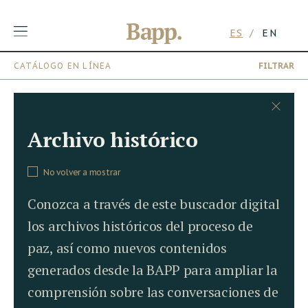
ES
EN
CATÁLOGO EN LÍNEA
FILTRAR
Skip
to
content
Archivo histórico
No volver a mostrar
Conozca a través de este buscador digital
los archivos históricos del proceso de
paz, así como nuevos contenidos
generados desde la BAPP para ampliar la
comprensión sobre las conversaciones de