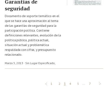
Garantías de
seguridad
Documento de soporte temático en el
que se hace una aproximación al tema
de las garantías de seguridad para la
participación política. Contiene
definiciones relevantes, evolución de la
política pública, política actual,
situación actual y problemática
respaldada con cifras, y presupuesto
relacionado.
Marzo 5, 2013 · Sin Lugar Especificado,
«
SIGUI
ANTERIOR
1
2
3
4
5
…
7
»