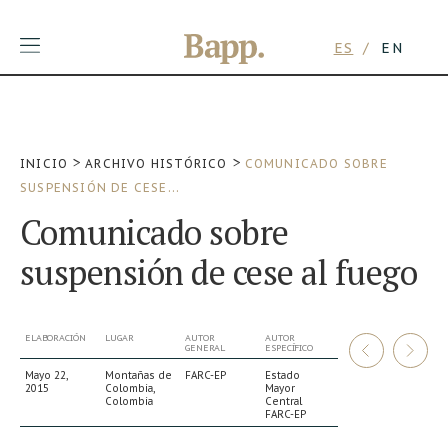
ES
EN
Skip
>
>
INICIO
ARCHIVO HISTÓRICO
COMUNICADO SOBRE
to
SUSPENSIÓN DE CESE...
content
Comunicado sobre
suspensión de cese al fuego
ELABORACIÓN
LUGAR
AUTOR
AUTOR
GENERAL
ESPECÍFICO
Mayo 22,
Montañas de
FARC-EP
Estado
2015
Colombia,
Mayor
Colombia
Central
FARC-EP